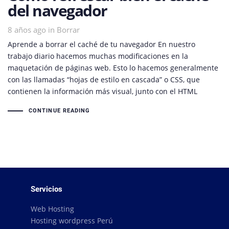
del navegador
8 años ago
Tags
in
Borrar
Aprende a borrar el caché de tu navegador En nuestro
trabajo diario hacemos muchas modificaciones en la
maquetación de páginas web. Esto lo hacemos generalmente
con las llamadas “hojas de estilo en cascada” o CSS, que
contienen la información más visual, junto con el HTML
CONTINUE READING
Servicios
Web Hosting
Hosting wordpress Perú