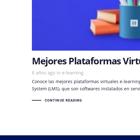
Mejores Plataformas Virt
6 años ago
Tags
in
e-learning
Conoce las mejores plataformas virtuales e-learni
System (LMS), que son softwares instalados en serv
CONTINUE READING