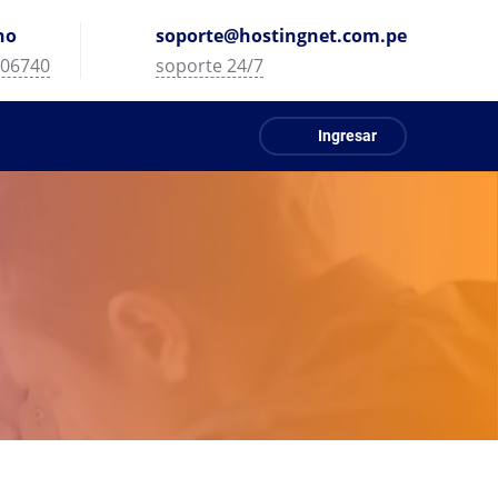
no
soporte@hostingnet.com.pe
06740
soporte 24/7
Ingresar