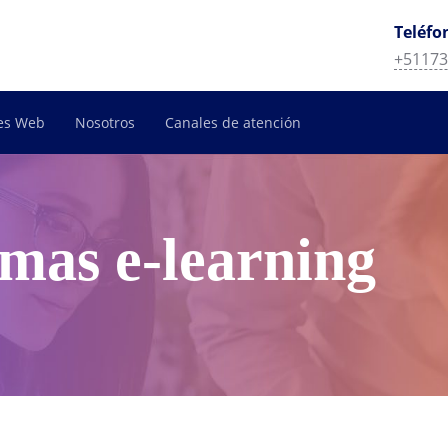
Teléfo
+51173
es Web
Nosotros
Canales de atención
rmas e-learning