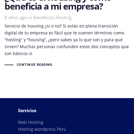
beneficia a mi empresa?
8 años ago
Tags
in
Beneficios Hosting
Servicio de housing ¿sí o no? Si estás en plena transición
digital de tu empresa es fácil que te suenen términos como
“hosting” y “housing”, ¿pero sabes ya lo que son y para qué
sirven? Muchas personas confunden estos dos conceptos que
son básicos si
CONTINUE READING
Servicios
Web Hosting
Hosting wordpress Perú